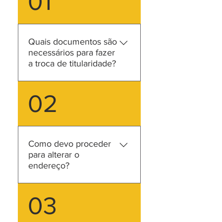
01
Quais documentos são
necessários para fazer
a troca de titularidade?
Para efetuar a troca de
02
titularidade, é necessário o
envio da cópia do Contrato
de Compra e Venda ou da
Certidão de Matrícula
Como devo proceder
Atualizada ou Escritura
para alterar o
Pública do Imóvel.
endereço?
A alteração de endereço, ou
03
e-mail, é feita mediante uma
solicitação via e-mail para a