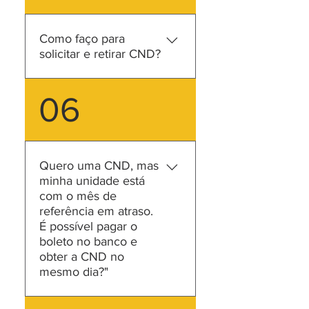
do imóvel, recaindo, sempre
neste, a responsabilidade
Como faço para
pelo pagamento das cotas de
solicitar e retirar CND?
despesas do condomínio em
virtude das obrigações.
A CND ou Declaração de
06
Quitação é emitida pelo
escritório da Duplique Santa
Catarina que atende o seu
condomínio. O documento
Quero uma CND, mas
será emitido desde que a
minha unidade está
unidade não apresente
com o mês de
débitos em aberto até a data
referência em atraso.
da solicitação. O documento
É possível pagar o
deve ser retirado direto no
boleto no banco e
obter a CND no
escritório que fará esta
mesmo dia?"
emissão.